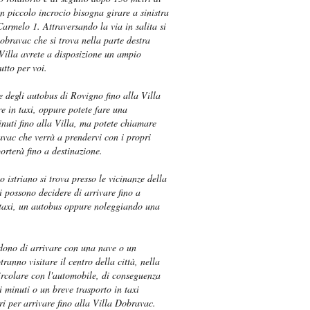
n piccolo incrocio bisogna girare a sinistra
armelo 1. Attraversando la via in salita si
obravac che si trova nella parte destra
 Villa avrete a disposizione un ampio
utto per voi.
 degli autobus di Rovigno fino alla Villa
e in taxi, oppure potete fare una
inuti fino alla Villa, ma potete chiamare
vac che verrà a prendervi con i propri
porterà fino a destinazione.
 istriano si trova presso le vicinanze della
ti possono decidere di arrivare fino a
axi, un autobus oppure noleggiando una
idono di arrivare con una nave o un
ranno visitare il centro della città, nella
rcolare con l'automobile, di conseguenza
 minuti o un breve trasporto in taxi
ri per arrivare fino alla Villa Dobravac.