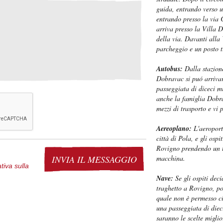
guida, entrando verso u
entrando presso la via C
arriva presso la Villa D
della via. Davanti alla
parcheggio e un posto t
Autobus:
Dalla stazione
Dobravac si puó arrivar
passeggiata di diceci m
anche la famiglia Dobra
mezzi di trasporto e vi 
Aereoplano:
L'aeroporto
città di Pola, e gli ospi
Rovigno prendendo un t
INVIA IL MESSAGGIO
macchina.
tiva sulla
Nave:
Se gli ospiti dec
 web sono protetti dal diritto d’autore. L’uso
traghetto a Rovigno, pot
 sito web e dei suoi contenuti sarà considerato
quale non è permesso ci
getto a denuncia.
una passeggiata di dieci
saranno le scelte miglio