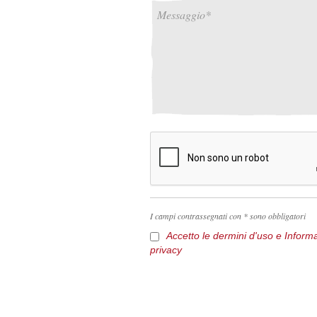
I campi contrassegnati con * sono obbligatori
Accetto le dermini d'uso e Informa
privacy
Tutti i contenuti pubblicati su questo sito
illegittimo di qualsiasi parte del presente
violazione del diritto d’autore e sarà sog