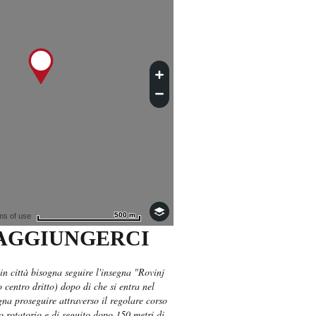
500 m
500 m
ms of use
AGGIUNGERCI
in città bisogna seguire l'insegna "Rovinj
 centro dritto) dopo di che si entra nel
gna proseguire attraverso il regolare corso
o rotatorio e di seguito dopo 150 metri di