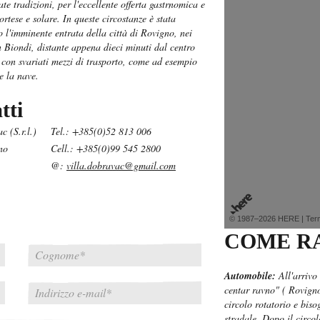
ate tradizioni, per l'eccellente offerta gastrnomica e
rtese e solare. In queste circostanze è stata
o l'imminente entrata della città di Rovigno, nei
n Biondi, distante appena dieci minuti dal centro
e con svariati mezzi di trasporto, come ad esempio
e la nave.
tti
 (S.r.l.)
Tel.: +385(0)52 813 006
no
Cell.: +385(0)99 545 2800
@:
villa.dobravac@gmail.com
© 1987–2026 HERE |
Ter
COME R
Automobile:
All'arrivo 
centar ravno" ( Rovigno
circolo rotatorio e biso
stradale. Dopo il circol