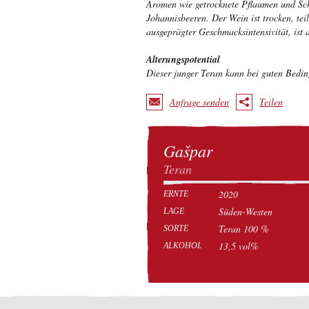
Aromen wie getrocknete Pflaumen und Scho
Johannisbeeren. Der Wein ist trocken, te
ausgeprägter Geschmacksintensivität, ist
Alterungspotential
Dieser junger Teran kann bei guten Bedi
Anfrage senden
Teilen
Gašpar
Teran
2020
ERNTE
Süden-Westen
LAGE
Teran 100 %
SORTE
13,5 vol%
ALKOHOL